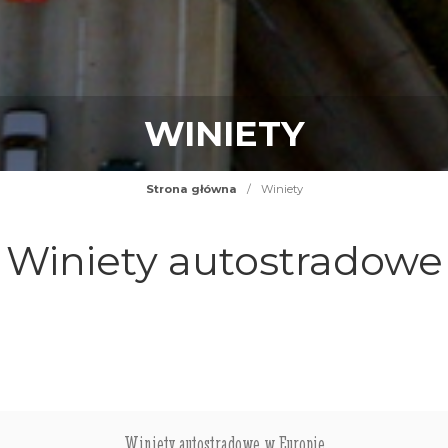
WINIETY
Strona główna
/
Winiety
Winiety autostradowe
Winiety autostradowe w Europie