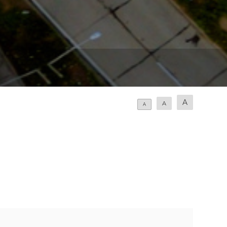
A
A
A