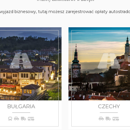
 wyjazd biznesowy, tutaj możesz zarejestrować opłaty autostra
WIĘCEJ
WIĘCEJ
BUŁGARIA
CZECHY
WIĘCEJ
WIĘCEJ