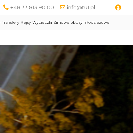
+48 33 813 90 00
info@tu1.pl
e
Transfery
Rejsy
Wycieczki
Zimowe obozy młodzieżowe