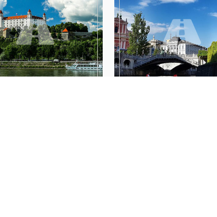
SŁOWACJA
SŁOWENIA
WIĘCEJ
WIĘCEJ