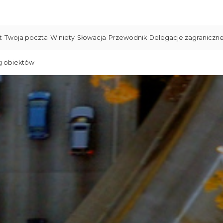
t
Twoja poczta
Winiety
Słowacja
Przewodnik
Delegacje zagraniczn
g obiektów