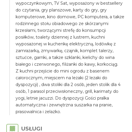
wypoczynkowym, TV Sat, wyposażony w bestsellery
do czytania, gry planszowe, karty do gry, gry
komputerowe, kino domowe, PC komputera, a także
rodzinnego stołu obiadowego ze skórzanymi
krzesłami, tworzącymi strefę do konsumpcji
posiłków, toalety dziennej z lustrem, kuchni
wyposażonej w kuchenkę elektryczną, lodówkę z
zamrażarką, zmywarkę, czajnik, komplet talerzy,
sztućce, garnki, a także szklanki, kielichy do wina
białego i czerwonego, filiżanki do kawy, korkociąg.
Z kuchni przejście do mini ogrodu z basenem
całorocznym, miejscem na leżaki (2 leżaki do
dyspozycji) , dwa stoliki dla 2 osób, jeden stolik dla 4
osób, 1 parasol przeciwsłoneczny, grill, karimaty do
yogi, letnie jacuzzi. Do dyspozycji Gości pralka
automatyczna i zewnętrzna suszarka na pranie,
prasowalnica i żelazko.
USŁUGI