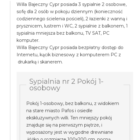
Willa Bajeczny Cypr posiada 3 sypialnie 2 osobowe,
sofę dla 2 osób w pokoju dziennym (konieczność
codziennego ścielenia pościeli), 2 łazienki z wanną i
prysznicem, lustrem i WC, 2 sypialnie z balkonem, 1
sypialnia mniejsza bez balkonu, TV SAT, PC
komputer.
Willa Bajeczny Cypr posiada bezpłatny dostęp do
Internetu, kącik biznesowy z komputerem PC z
drukarką i skanerem.
Sypialnia nr 2 Pokój 1-
osobowy
Pokój 1-osobowy, bez balkonu, z widokiem
na stare miasto Pafos i osiedle
ekskluzywnych willi. Ten mniejszy pokój
znajduje się na pierwszym piętrze, i
wyposażony jest w wygodne drewniane
łóżko o rozmiarze 100x200 cm, nocną