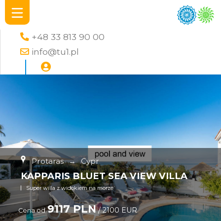
+48 33 813 90 00
info@tu1.pl
Protaras
→
Cypr
KAPPARIS BLUET SEA VIEW VILLA
Super willa z widokiem na morze
9117 PLN
/ 2100 EUR
Cena od