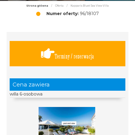
Strona główna
/
Oferta
/
Kapparis Bluet Sea View Villa
Numer oferty:
96/18107
Terminy / rezerwacja
Cena zawiera
willa 6-osobowa